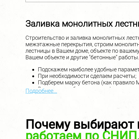
Заливка монолитных лестн
Строительство и заливка монолитных лест
межэтажные перекрытия, строим монолитн
лестницы в Вашем доме, объекте по вашему
Вашем объекте и другие "бетонные" работы
Подскажем наиболее удобные парамет
При необходимости сделаем расчеты;
Подберем марку бетона (как правило 
Выполним работу под ключ!
Подробнее...
Обращайтесь за консультациями, подскажем
стоимость услуги начинается от 15000 руб
Санкт-Петербурге
,
заявки на пристройки
,
за
Почему выбирают 
Екатеринбурге
.
работаем по СНИП