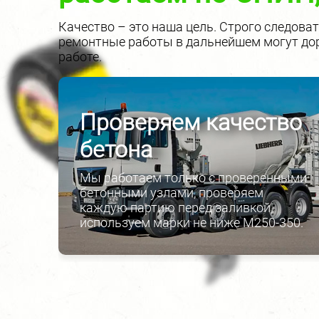
Качество – это наша цель. Строго следова
ремонтные работы в дальнейшем могут дор
работе.
,
Проверяем качество
бетона
Мы работаем только с проверенными
бетонными узлами, проверяем
каждую партию перед заливкой,
с
используем марки не ниже М250-350.