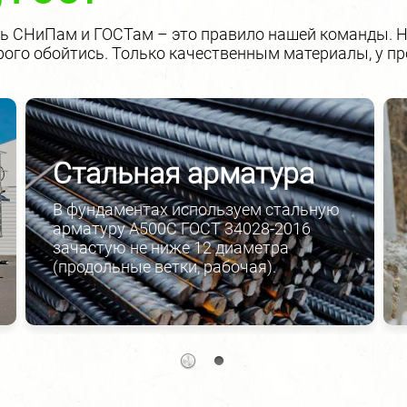
ть СНиПам и ГОСТам – это правило нашей команды. Н
ого обойтись. Только качественным материалы, у пр
Стальная арматура
В фундаментах используем стальную
арматуру А500С ГОСТ 34028-2016
зачастую не ниже 12 диаметра
(продольные ветки, рабочая).