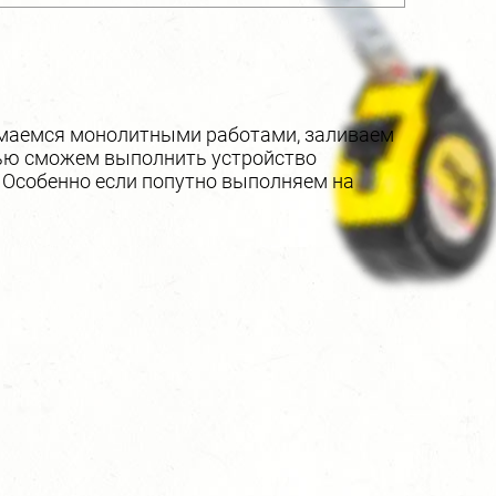
нимаемся монолитными работами, заливаем
ью сможем выполнить устройство
 Особенно если попутно выполняем на
ницы по всему Владимиру и области,
и на пристройки, веранды, террасы в
ки на пристройки, веранды, террасы в