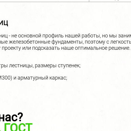
иц
ниц - не основной профиль нашей работы, но мы за
ые железобетонные фундаменты, поэтому с легкост
 проекту или подсказать наше оптимальное решение.
.
ры лестницы, размеры ступенек;
М300) и арматурный каркас;
, съездим к Вам на объект! Заливаем бетонные лест
лей за метр кубический бетона. Смотрите также:
заявк
явки на веранды, террасы в Нижнем Новгороде
,
заяв
нас?
, ГОСТ