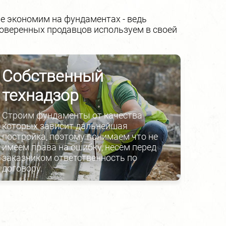
е экономим на фундаментах - ведь
оверенных продавцов используем в своей
Собственный
Гео
технадзор
пр
Строим фундаменты от качества
Перед
которых зависит дальнейшая
прово
постройка, поэтому понимаем что не
делае
имеем права на ошибку, несем перед
соотв
заказчиком ответственность по
проек
договору.